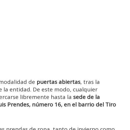
n modalidad de
puertas abiertas
, tras la
de la entidad. De este modo, cualquier
ercarse libremente hasta la
sede de la
Luis Prendes, número 16, en el barrio del Tiro
tes prendas de ropa, tanto de invierno como