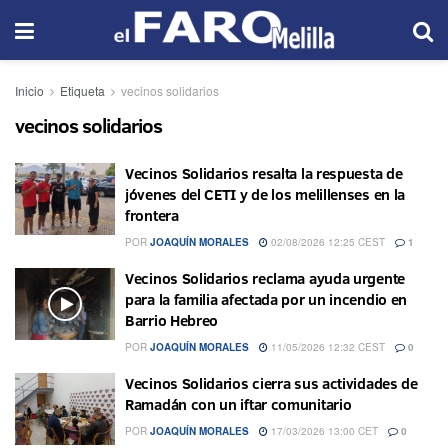
Inicio
Etiqueta
vecinos solidarios
vecinos solidarios
Vecinos Solidarios resalta la respuesta de
jóvenes del CETI y de los melillenses en la
frontera
POR
JOAQUÍN MORALES
02/08/2026 12:25 CEST
1
Vecinos Solidarios reclama ayuda urgente
para la familia afectada por un incendio en
Barrio Hebreo
POR
JOAQUÍN MORALES
11/05/2026 12:32 CEST
0
Vecinos Solidarios cierra sus actividades de
Ramadán con un iftar comunitario
POR
JOAQUÍN MORALES
17/03/2026 13:00 CET
0