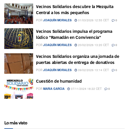
Vecinos Solidarios descubre la Mezquita
Central a los más pequeños
POR
JOAQUÍN MORALES
01/03/2026 12:55 CET
0
Vecinos Solidarios impulsa el programa
lúdico "Ramadán en Convivencia"
POR
JOAQUÍN MORALES
20/02/2026 13:20 CET
0
Vecinos Solidarios organiza una jornada de
puertas abiertas de entrega de donativos
POR
JOAQUÍN MORALES
09/02/2026 13:14 CET
0
Cuestión de humanidad
POR
MARIA GARCIA
07/11/2024 18:22 CET
0
Lo más visto