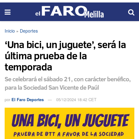
Inicio
»
Deportes
‘Una bici, un juguete’, será la
última prueba de la
temporada
Se celebrará el sábado 21, con carácter benéfico,
para la Sociedad San Vicente de Paúl
por
El Faro Deportes
05/12/2024 18:42 CET