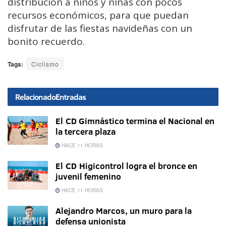
distribución a niños y niñas con pocos
recursos económicos, para que puedan
disfrutar de las fiestas navideñas con un
bonito recuerdo.
Tags:
Ciclismo
Relacionado
Entradas
El CD Gimnástico termina el Nacional en
la tercera plaza
HACE 11 HORAS
El CD Higicontrol logra el bronce en
juvenil femenino
HACE 11 HORAS
Alejandro Marcos, un muro para la
defensa unionista