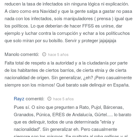
reducen la tasa de infectados sin ninguna lógica ni explicación.
A claro como era Navidad y que la gente salga a gastar no pasa
nada con los infectados, sois manipuladores ( prensa ) igual que
los políticos. Lo que deberian de hacer FFSS es unirse, dar
ejemplo y luchar contra la corrupción y echar a los políticuchos
que solo miran por su bolsillo. Servir y proteger jajajajaja
Manolo
comentó:
hace 5 años
Falta total de respeto a la autoridad y a la ciudadanía por parte
de los habitantes de ciertos barrios, de cierta etnia y de cierta
nacionalidad de origen. Sin generalizar, ¿eh? ¡Pero casualmente
siempre son los mismos! Qué barato sale delinquir en España.
Rayz
comentó:
hace 5 años
Pues sí. O sino que pregunten a Rato, Pujol, Bárcenas,
Granados, Púnica, ERES de Andalucía, Gürtel..... lo barato
que es delinquir, todos de una determinada "etnia y
nacionalidad". Sin generalizar eh. Pero casualmente
siempre son los mismos. Se maltrata al roba gallinas y al