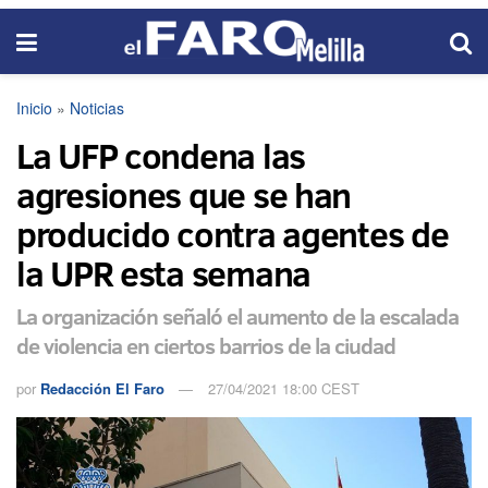
Inicio
»
Noticias
La UFP condena las
agresiones que se han
producido contra agentes de
la UPR esta semana
La organización señaló el aumento de la escalada
de violencia en ciertos barrios de la ciudad
por
Redacción El Faro
27/04/2021 18:00 CEST