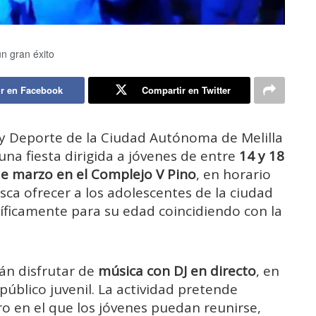
un gran éxito
r en Facebook
Compartir en Twitter
y
Deporte
de
la
Ciudad
Autónoma
de
Melilla
una
fiesta
dirigida
a
jóvenes
de
entre
14
y
18
de
marzo
en
el
Complejo
V
Pino
,
en
horario
sca
ofrecer
a
los
adolescentes
de
la
ciudad
íficamente
para
su
edad
coincidiendo
con
la
rán
disfrutar
de
música
con
DJ
en
directo
,
en
público
juvenil.
La
actividad
pretende
ro
en
el
que
los
jóvenes
puedan
reunirse,