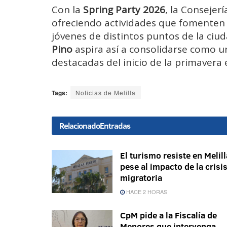
Con
la
Spring
Party
2026
,
la
Consejerí
ofreciendo
actividades
que
fomente
jóvenes
de
distintos
puntos
de
la
ciud
Pino
aspira
así
a
consolidarse
como
u
destacadas
del
inicio
de
la
primavera
Tags:
Noticias de Melilla
Relacionado
Entradas
El turismo resiste en Melill
pese al impacto de la crisi
migratoria
HACE 2 HORAS
CpM pide a la Fiscalía de
Menores que intervenga