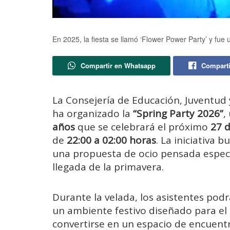
En 2025, la fiesta se llamó ‘Flower Power Party’ y fue 
Compartir en Whatsapp
Comparti
La
Consejería
de
Educación,
Juventud
ha
organizado
la
“
Spring
Party
2026”
,
años
que
se
celebrará
el
próximo
27
de
22:
00
a
02:
00
horas
.
La
iniciativa
bu
una
propuesta
de
ocio
pensada
espec
llegada
de
la
primavera.
Durante
la
velada,
los
asistentes
pod
un
ambiente
festivo
diseñado
para
el
convertirse
en
un
espacio
de
encuent