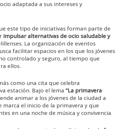
ocio
adaptada
a
sus
intereses
y
ue
este
tipo
de
iniciativas
forman
parte
de
r
impulsar
alternativas
de
ocio
saludable
y
lillenses.
La
organización
de
eventos
usca
facilitar
espacios
en
los
que
los
jóvenes
rno
controlado
y
seguro,
al
tiempo
que
ara
ellos.
más
como
una
cita
que
celebra
eva
estación.
Bajo
el
lema
“
La
primavera
tende
animar
a
los
jóvenes
de
la
ciudad
a
e
marca
el
inicio
de
la
primavera
y
que
ntes
en
una
noche
de
música
y
convivencia.