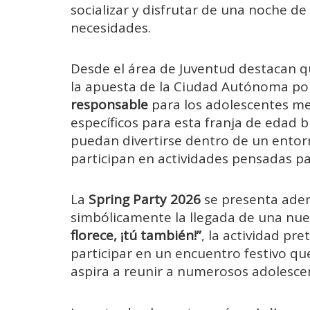
socializar
y
disfrutar
de
una
noche
de
necesidades.
Desde
el
área
de
Juventud
destacan
q
la
apuesta
de
la
Ciudad
Autónoma
po
responsable
para
los
adolescentes
me
específicos
para
esta
franja
de
edad
b
puedan
divertirse
dentro
de
un
ento
participan
en
actividades
pensadas
p
La
Spring
Party
2026
se
presenta
ade
simbólicamente
la
llegada
de
una
nu
florece, ¡
tú
también!”
,
la
actividad
pre
participar
en
un
encuentro
festivo
qu
aspira
a
reunir
a
numerosos
adolesce