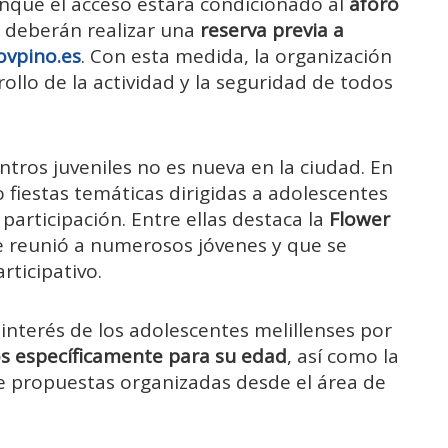
nque
el
acceso
estará
condicionado
al
aforo
s
deberán
realizar
una
reserva
previa
a
ovpino.
es
.
Con
esta
medida,
la
organización
rollo
de
la
actividad
y
la
seguridad
de
todos
ntros
juveniles
no
es
nueva
en
la
ciudad.
En
o
fiestas
temáticas
dirigidas
a
adolescentes
e
participación.
Entre
ellas
destaca
la
Flower
e
reunió
a
numerosos
jóvenes
y
que
se
rticipativo.
l
interés
de
los
adolescentes
melillenses
por
os
específicamente
para
su
edad
,
así
como
la
e
propuestas
organizadas
desde
el
área
de