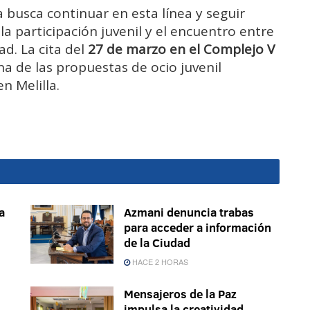
a
busca
continuar
en
esta
línea
y
seguir
n
la
participación
juvenil
y
el
encuentro
entre
ad.
La
cita
del
27
de
marzo
en
el
Complejo
V
na
de
las
propuestas
de
ocio
juvenil
en
Melilla.
a
Azmani denuncia trabas
s
para acceder a información
de la Ciudad
HACE 2 HORAS
Mensajeros de la Paz
impulsa la creatividad