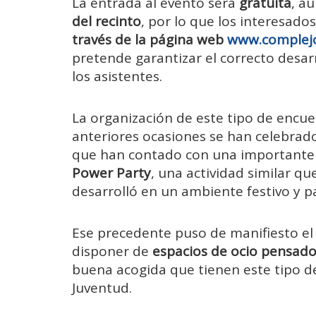
La
entrada
al
evento
será
gratuita
,
au
del
recinto
,
por
lo
que
los
interesado
través
de
la
página
web
www.
complej
pretende
garantizar
el
correcto
desar
los
asistentes.
La
organización
de
este
tipo
de
encue
anteriores
ocasiones
se
han
celebrad
que
han
contado
con
una
important
Power
Party
,
una
actividad
similar
qu
desarrolló
en
un
ambiente
festivo
y
pa
Ese
precedente
puso
de
manifiesto
e
disponer
de
espacios
de
ocio
pensad
buena
acogida
que
tienen
este
tipo
d
Juventud.