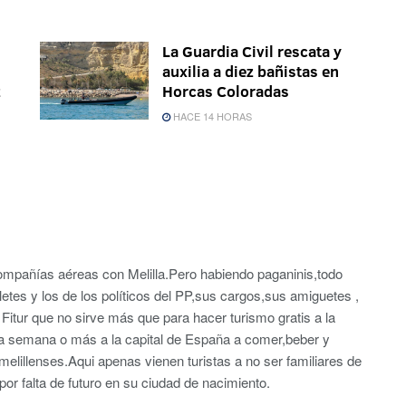
La Guardia Civil rescata y
auxilia a diez bañistas en
z
Horcas Coloradas
HACE 14 HORAS
 compañías aéreas con Melilla.Pero habiendo paganinis,todo
etes y los de los políticos del PP,sus cargos,sus amiguetes ,
tur que no sirve más que para hacer turismo gratis a la
a semana o más a la capital de España a comer,beber y
 melillenses.Aqui apenas vienen turistas a no ser familiares de
 por falta de futuro en su ciudad de nacimiento.