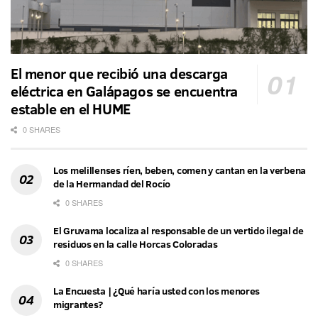
El menor que recibió una descarga
eléctrica en Galápagos se encuentra
estable en el HUME
0 SHARES
Los melillenses ríen, beben, comen y cantan en la verbena
de la Hermandad del Rocío
0 SHARES
El Gruvama localiza al responsable de un vertido ilegal de
residuos en la calle Horcas Coloradas
0 SHARES
La Encuesta | ¿Qué haría usted con los menores
migrantes?