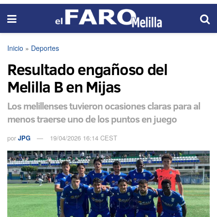
Inicio
»
Deportes
Resultado engañoso del
Melilla B en Mijas
Los melillenses tuvieron ocasiones claras para al
menos traerse uno de los puntos en juego
por
JPG
19/04/2026 16:14 CEST