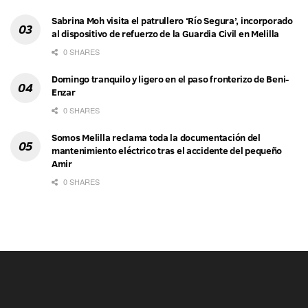
Sabrina Moh visita el patrullero ‘Río Segura’, incorporado
al dispositivo de refuerzo de la Guardia Civil en Melilla
0 SHARES
Domingo tranquilo y ligero en el paso fronterizo de Beni-
Enzar
0 SHARES
Somos Melilla reclama toda la documentación del
mantenimiento eléctrico tras el accidente del pequeño
Amir
0 SHARES