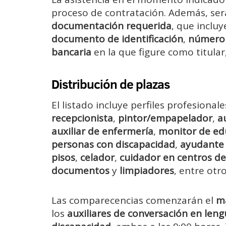
proceso de contratación. Además, ser
documentación requerida
, que incluy
documento de identificación
,
número d
bancaria
en la que figure como titular,
Distribución de plazas
El listado incluye perfiles profesiona
recepcionista
,
pintor/empapelador
,
a
auxiliar de enfermería
,
monitor de edu
personas con discapacidad
,
ayudante 
pisos
,
celador
,
cuidador en centros de
documentos
y
limpiadores
, entre otro
Las comparecencias comenzarán el
ma
los
auxiliares de conversación en leng