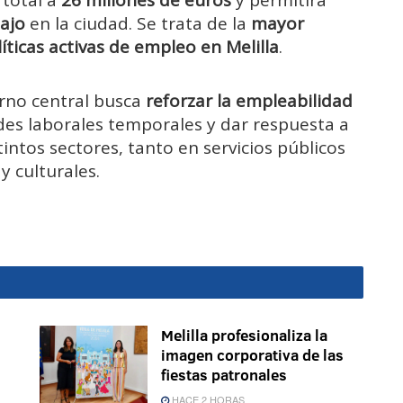
 total a
26 millones de euros
y permitirá
ajo
en la ciudad. Se trata de la
mayor
íticas activas de empleo en Melilla
.
erno central busca
reforzar la empleabilidad
des laborales temporales y dar respuesta a
intos sectores, tanto en servicios públicos
y culturales.
Melilla profesionaliza la
imagen corporativa de las
fiestas patronales
HACE 2 HORAS