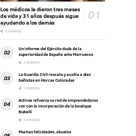
Los médicos le dieron tres meses
de vida y 31 años después sigue
ayudando a los demás
0 SHARES
Un informe del Ejército duda de la
superioridad de España ante Marruecos
0 SHARES
La Guardia Civil rescata y auxilia a diez
bañistas en Horcas Coloradas
0 SHARES
Activas refuerza su red de emprendedoras
con con la incorporación de la boutique
Nubelli
0 SHARES
Muchas felicidades, abuelos