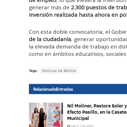
de empleo
, lo que elevará la inversión
generar más de
2.300 puestos de trab
inversión realizada hasta ahora en pol
Con esta doble convocatoria, el Gobi
de la ciudadanía
, generar oportunida
la elevada demanda de trabajo en dist
como en ámbitos educativos, sociales 
Tags:
Noticias de Melilla
Relacionado
Entradas
Nil Moliner, Pastora Soler y
Efecto Pasillo, en la Caseta
Municipal
HACE 2 HORAS