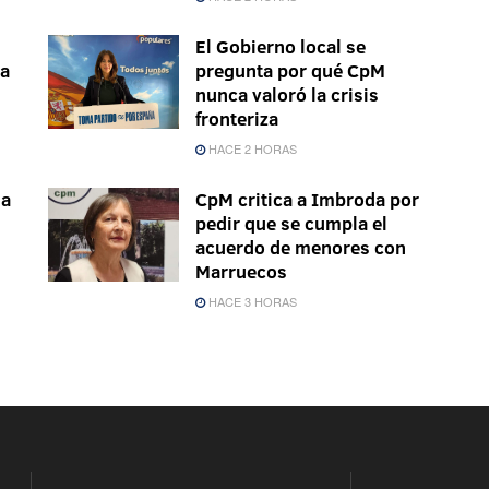
El Gobierno local se
la
pregunta por qué CpM
nunca valoró la crisis
fronteriza
HACE 2 HORAS
ma
CpM critica a Imbroda por
pedir que se cumpla el
acuerdo de menores con
Marruecos
HACE 3 HORAS