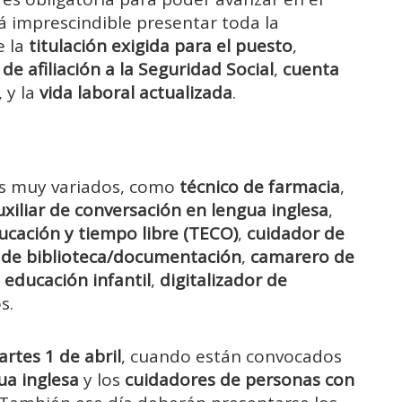
á imprescindible presentar toda la
e la
titulación exigida para el puesto
,
e afiliación a la Seguridad Social
,
cuenta
 y la
vida laboral actualizada
.
les muy variados, como
técnico de farmacia
,
uxiliar de conversación en lengua inglesa
,
cación y tiempo libre (TECO)
,
cuidador de
de biblioteca/documentación
,
camarero de
 educación infantil
,
digitalizador de
s.
rtes 1 de abril
, cuando están convocados
ua inglesa
y los
cuidadores de personas con