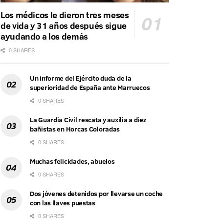
Los médicos le dieron tres meses
de vida y 31 años después sigue
ayudando a los demás
0 SHARES
Un informe del Ejército duda de la
superioridad de España ante Marruecos
0 SHARES
La Guardia Civil rescata y auxilia a diez
bañistas en Horcas Coloradas
0 SHARES
Muchas felicidades, abuelos
0 SHARES
Dos jóvenes detenidos por llevarse un coche
con las llaves puestas
0 SHARES