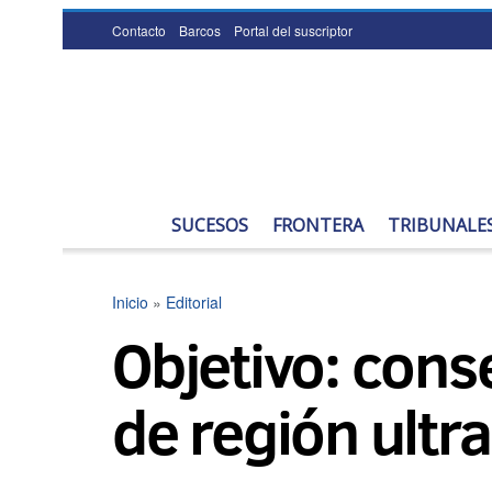
Contacto
Barcos
Portal del suscriptor
SUCESOS
FRONTERA
TRIBUNALE
Inicio
»
Editorial
Objetivo: conse
de región ultra