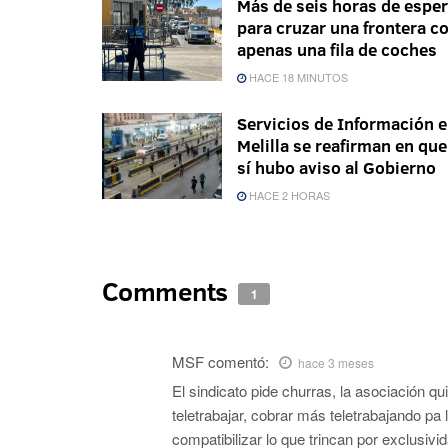
Más de seis horas de espe
para cruzar una frontera c
apenas una fila de coches
HACE 18 MINUTOS
Servicios de Información 
Melilla se reafirman en que
sí hubo aviso al Gobierno
HACE 2 HORAS
Comments
1
MSF
comentó:
hace 3 meses
El sindicato pide churras, la asociación 
teletrabajar, cobrar más teletrabajando pa 
compatibilizar lo que trincan por exclusivi