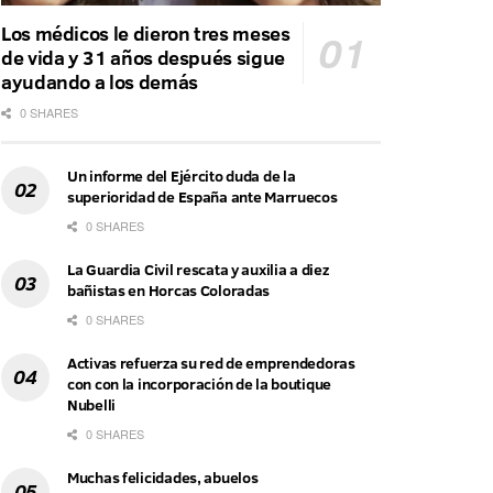
Los médicos le dieron tres meses
de vida y 31 años después sigue
ayudando a los demás
0 SHARES
Un informe del Ejército duda de la
superioridad de España ante Marruecos
0 SHARES
La Guardia Civil rescata y auxilia a diez
bañistas en Horcas Coloradas
0 SHARES
Activas refuerza su red de emprendedoras
con con la incorporación de la boutique
Nubelli
0 SHARES
Muchas felicidades, abuelos