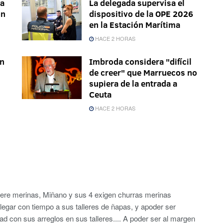
ra
La delegada supervisa el
on
dispositivo de la OPE 2026
en la Estación Marítima
HACE 2 HORAS
en
Imbroda considera "difícil
de creer" que Marruecos no
supiera de la entrada a
Ceuta
HACE 2 HORAS
quiere merinas, Miñano y sus 4 exigen churras merinas
llegar con tiempo a sus talleres de ñapas, y apoder ser
dad con sus arreglos en sus talleres.... A poder ser al margen