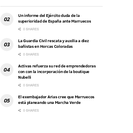
Un informe del Ejército duda de la
superioridad de España ante Marruecos
0 SHARES
La Guardia Civil rescata y auxilia a diez
bañistas en Horcas Coloradas
0 SHARES
Activas refuerza su red de emprendedoras
con con la incorporación de la boutique
Nubelli
0 SHARES
El exembajador Arias cree que Marruecos
está planeando una Marcha Verde
0 SHARES