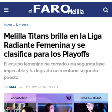
Inicio
»
Noticias
Melilla Titans brilla en la Liga
Radiante Femenina y se
clasifica para los Playoffs
El equipo femenino ha cerrado una segunda fase
impecable y ha logrado un meritorio segundo
puesto
por
MAJ
20/03/2025 09:59 CET