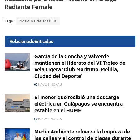
Radiante Female
.
Tags:
Noticias de Melilla
Relacionado
Entradas
García de la Concha y Valverde
mantienen el liderato del VI Trofeo de
Vela Ligera ‘Club Marítimo-Melilla,
Ciudad del Deporte’
HACE 3 HORAS
El menor que recibió una descarga
eléctrica en Galápagos se encuentra
estable en el HUME
HACE 9 HORAS
Medio Ambiente refuerza la limpieza de
las calles y el control de plagas durante