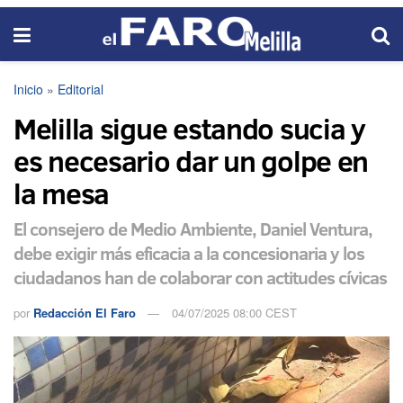
Inicio
»
Editorial
Melilla sigue estando sucia y
es necesario dar un golpe en
la mesa
El consejero de Medio Ambiente, Daniel Ventura,
debe exigir más eficacia a la concesionaria y los
ciudadanos han de colaborar con actitudes cívicas
por
Redacción El Faro
04/07/2025 08:00 CEST