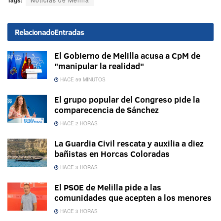
Tags:
Relacionado
Entradas
El Gobierno de Melilla acusa a CpM de
"manipular la realidad"
HACE 59 MINUTOS
El grupo popular del Congreso pide la
comparecencia de Sánchez
HACE 2 HORAS
La Guardia Civil rescata y auxilia a diez
bañistas en Horcas Coloradas
HACE 3 HORAS
El PSOE de Melilla pide a las
comunidades que acepten a los menores
HACE 3 HORAS