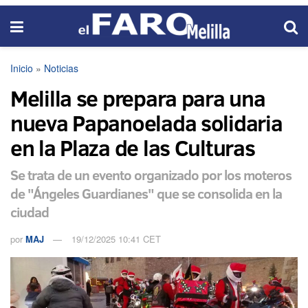
Inicio
»
Noticias
Melilla se prepara para una
nueva Papanoelada solidaria
en la Plaza de las Culturas
Se trata de un evento organizado por los moteros
de "Ángeles Guardianes" que se consolida en la
ciudad
por
MAJ
19/12/2025 10:41 CET