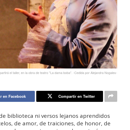
artirá el taller, en la obra de teatro "La dama boba". -Cedida por Alejandra Nogales-
r en Facebook
Compartir en Twitter
 de biblioteca ni versos lejanos aprendidos
elos, de amor, de traiciones, de honor, de