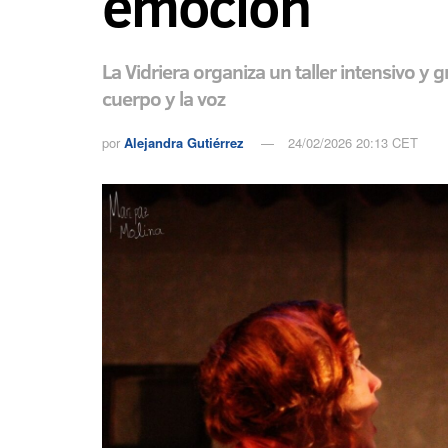
emoción
La Vidriera organiza un taller intensivo y 
cuerpo y la voz
por
Alejandra Gutiérrez
24/02/2026 20:13 CET