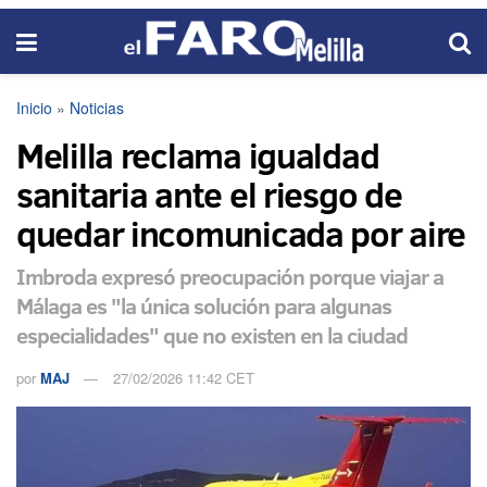
Inicio
»
Noticias
Melilla reclama igualdad
sanitaria ante el riesgo de
quedar incomunicada por aire
Imbroda expresó preocupación porque viajar a
Málaga es "la única solución para algunas
especialidades" que no existen en la ciudad
por
MAJ
27/02/2026 11:42 CET