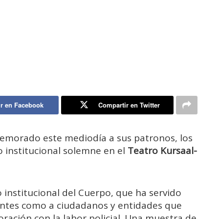
r en Facebook
Compartir en Twitter
morado este mediodía a sus patronos, los
o institucional solemne en el
Teatro Kursaal-
 institucional del Cuerpo, que ha servido
entes como a ciudadanos y entidades que
ción con la labor policial. Una muestra de