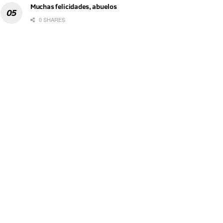
Muchas felicidades, abuelos
0 SHARES