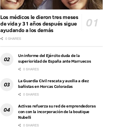
Los médicos le dieron tres meses
de vida y 31 años después sigue
ayudando a los demás
0 SHARES
Un informe del Ejército duda de la
superioridad de España ante Marruecos
0 SHARES
La Guardia Civil rescata y auxilia a diez
bañistas en Horcas Coloradas
0 SHARES
Activas refuerza su red de emprendedoras
con con la incorporación de la boutique
Nubelli
0 SHARES