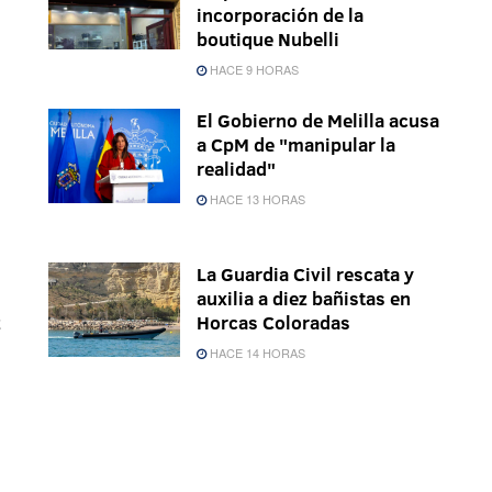
incorporación de la
boutique Nubelli
HACE 9 HORAS
El Gobierno de Melilla acusa
a CpM de "manipular la
realidad"
HACE 13 HORAS
La Guardia Civil rescata y
auxilia a diez bañistas en
z
Horcas Coloradas
HACE 14 HORAS