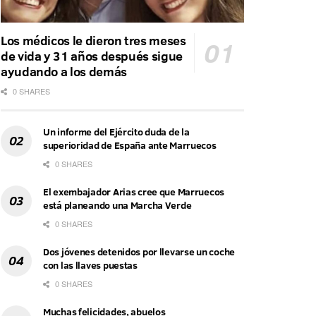
Los médicos le dieron tres meses
de vida y 31 años después sigue
ayudando a los demás
0 SHARES
Un informe del Ejército duda de la
superioridad de España ante Marruecos
0 SHARES
El exembajador Arias cree que Marruecos
está planeando una Marcha Verde
0 SHARES
Dos jóvenes detenidos por llevarse un coche
con las llaves puestas
0 SHARES
Muchas felicidades, abuelos