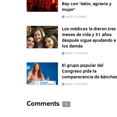
Rey con 'Valor, agravio y
mujer'
HACE 8 HORAS
Los médicos le dieron tres
meses de vida y 31 años
después sigue ayudando a
los demás
HACE 10 HORAS
El grupo popular del
Congreso pide la
comparecencia de Sánche
HACE 13 HORAS
Comments
1