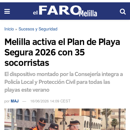
Inicio
»
Sucesos y Seguridad
Melilla activa el Plan de Playa
Segura 2026 con 35
socorristas
El dispositivo montado por la Consejería integra a
Policía Local y Protección Civil para todas las
playas este verano
por
MAJ
16/06/2026 14:09 CEST