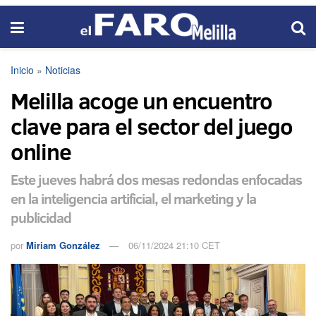
Inicio
»
Noticias
Melilla acoge un encuentro
clave para el sector del juego
online
Este jueves habrá dos mesas redondas enfocadas
en la inteligencia artificial, el marketing y la
publicidad
por
Miriam González
06/11/2024 21:10 CET