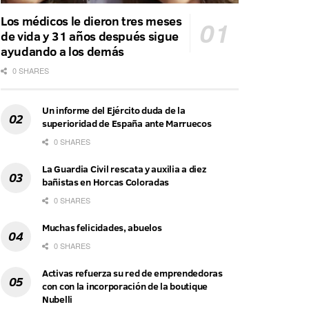
Los médicos le dieron tres meses
de vida y 31 años después sigue
ayudando a los demás
0 SHARES
Un informe del Ejército duda de la
superioridad de España ante Marruecos
0 SHARES
La Guardia Civil rescata y auxilia a diez
bañistas en Horcas Coloradas
0 SHARES
Muchas felicidades, abuelos
0 SHARES
Activas refuerza su red de emprendedoras
con con la incorporación de la boutique
Nubelli