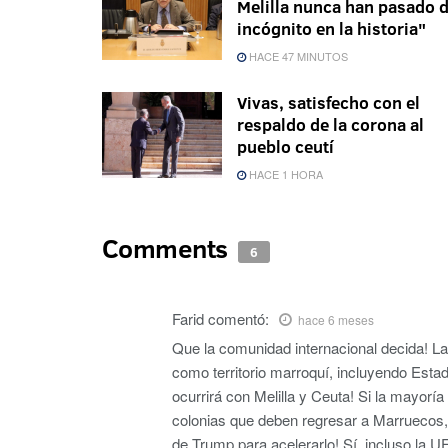
Melilla nunca han pasado 
incógnito en la historia"
HACE 47 MINUTOS
Vivas, satisfecho con el
respaldo de la corona al
pueblo ceutí
HACE 1 HORA
Comments
6
Farid
comentó:
hace 6 meses
Que la comunidad internacional decida! L
como territorio marroquí, incluyendo Esta
ocurrirá con Melilla y Ceuta! Si la mayorí
colonias que deben regresar a Marruecos
de Trump para acelerarlo! Sí, incluso la UE