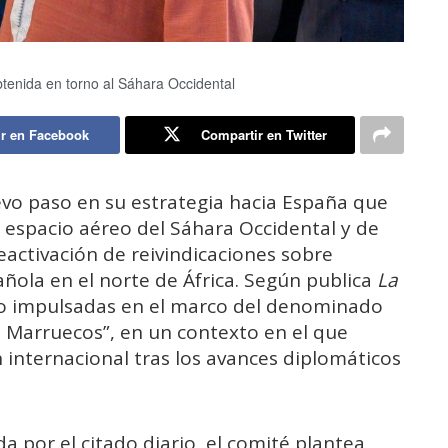
tenida en torno al Sáhara Occidental
r en Facebook
Compartir en Twitter
vo paso en su estrategia hacia España que
el espacio aéreo del Sáhara Occidental y de
eactivación de reivindicaciones sobre
añola en el norte de África. Según publica
La
endo impulsadas en el marco del denominado
 Marruecos”, en un contexto en el que
 internacional tras los avances diplomáticos
a por el citado diario, el comité plantea