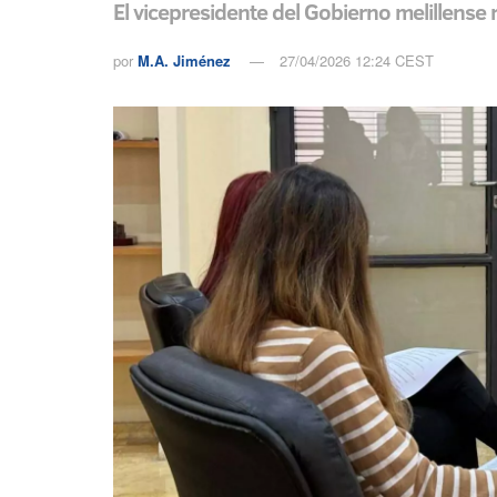
El vicepresidente del Gobierno melillense
por
M.A. Jiménez
27/04/2026 12:24 CEST