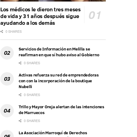
Los médicos le dieron tres meses
de vida y 31 años después sigue
ayudando a los demás
0 SHARES
Servicios de Información en Melilla se
reafirman en que sí hubo aviso al Gobierno
0 SHARES
Activas refuerza su red de emprendedoras
con con la incorporación de la boutique
Nubelli
0 SHARES
Trillo y Mayor Oreja alertan de las intenciones
de Marruecos
0 SHARES
La Asociación Marroquí de Derechos