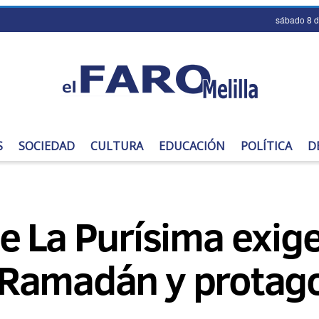
sábado 8 
S
SOCIEDAD
CULTURA
EDUCACIÓN
POLÍTICA
D
e La Purísima exig
el Ramadán y protag