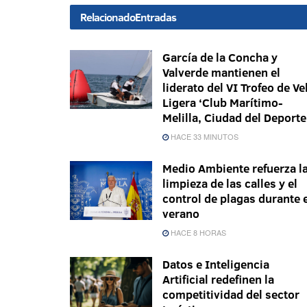
Relacionado
Entradas
García de la Concha y
Valverde mantienen el
liderato del VI Trofeo de Ve
Ligera ‘Club Marítimo-
Melilla, Ciudad del Deporte
HACE 33 MINUTOS
Medio Ambiente refuerza l
limpieza de las calles y el
control de plagas durante 
verano
HACE 8 HORAS
Datos e Inteligencia
Artificial redefinen la
competitividad del sector