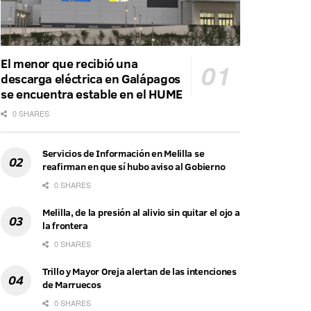
El menor que recibió una
descarga eléctrica en Galápagos
se encuentra estable en el HUME
0 SHARES
Servicios de Información en Melilla se
reafirman en que sí hubo aviso al Gobierno
0 SHARES
Melilla, de la presión al alivio sin quitar el ojo a
la frontera
0 SHARES
Trillo y Mayor Oreja alertan de las intenciones
de Marruecos
0 SHARES