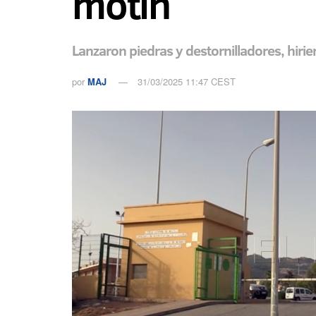
motín
Lanzaron piedras y destornilladores, hiri
por
MAJ
31/03/2025 11:47 CEST