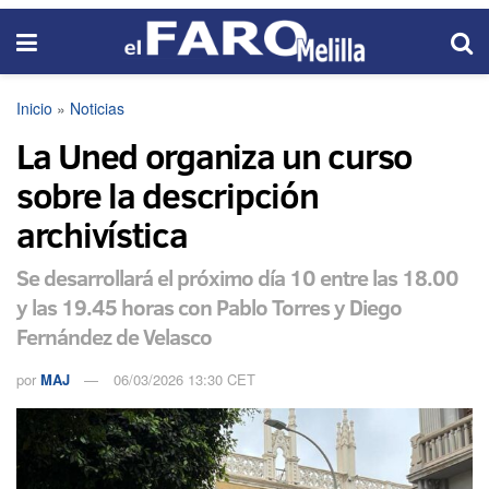
Inicio
»
Noticias
La Uned organiza un curso
sobre la descripción
archivística
Se desarrollará el próximo día 10 entre las 18.00
y las 19.45 horas con Pablo Torres y Diego
Fernández de Velasco
por
MAJ
06/03/2026 13:30 CET