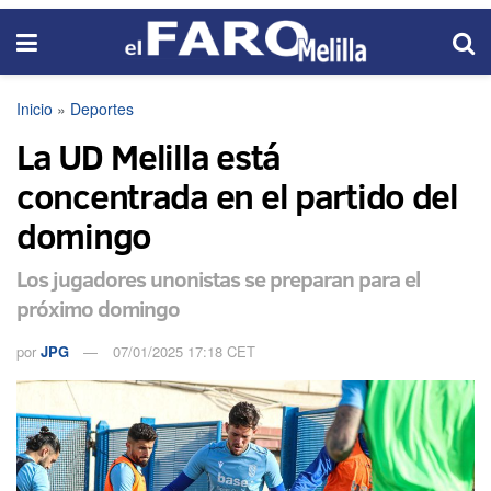
Inicio
»
Deportes
La UD Melilla está
concentrada en el partido del
domingo
Los jugadores unonistas se preparan para el
próximo domingo
por
JPG
07/01/2025 17:18 CET