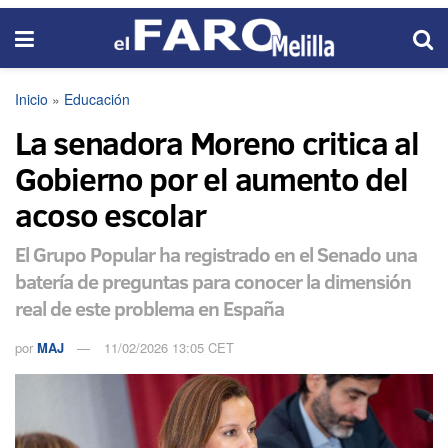
Inicio
»
Educación
La senadora Moreno critica al
Gobierno por el aumento del
acoso escolar
El Grupo Popular ha registrado en el Senado una
batería de preguntas para conocer la dimensión
real de este problema en España
por
MAJ
11/02/2026 13:05 CET