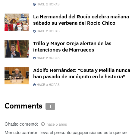
HACE 2 HORAS
La Hermandad del Rocío celebra mañana
sábado su verbena del Rocío Chico
HACE 2 HORAS
Trillo y Mayor Oreja alertan de las
intenciones de Marruecos
HACE 2 HORAS
Adolfo Hernández: "Ceuta y Melilla nunca
han pasado de incógnito en la historia"
HACE 3 HORAS
Comments
1
Chatito
comentó:
hace 5 años
Menudo carreron lleva el presunto pagapensiones este que se