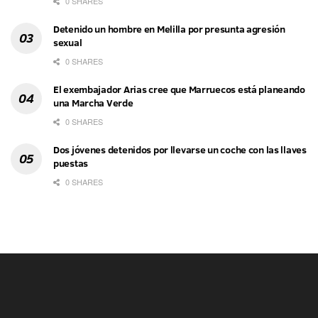
0 SHARES
Detenido un hombre en Melilla por presunta agresión
sexual
0 SHARES
El exembajador Arias cree que Marruecos está planeando
una Marcha Verde
0 SHARES
Dos jóvenes detenidos por llevarse un coche con las llaves
puestas
0 SHARES