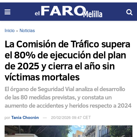
Inicio
»
Noticias
La Comisión de Tráfico supera
el 80% de ejecución del plan
de 2025 y cierra el año sin
víctimas mortales
El órgano de Seguridad Vial analiza el desarrollo
de las 80 medidas previstas, y constata un
aumento de accidentes y heridos respecto a 2024
por
Tania Chocrón
20/02/2026 09:47 CET