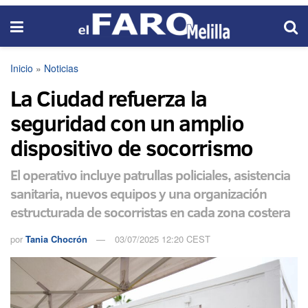
Inicio
»
Noticias
La Ciudad refuerza la
seguridad con un amplio
dispositivo de socorrismo
El operativo incluye patrullas policiales, asistencia
sanitaria, nuevos equipos y una organización
estructurada de socorristas en cada zona costera
por
Tania Chocrón
03/07/2025 12:20 CEST