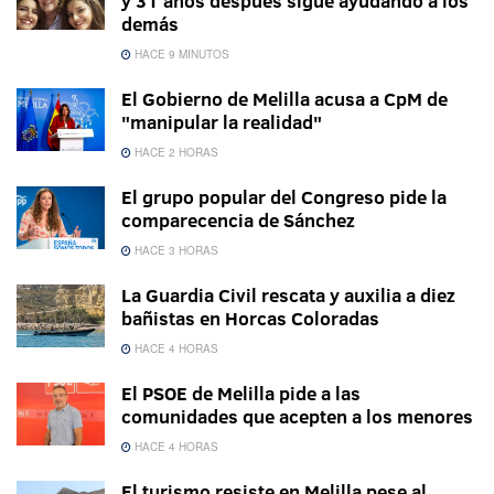
y 31 años después sigue ayudando a los
demás
HACE 9 MINUTOS
El Gobierno de Melilla acusa a CpM de
"manipular la realidad"
HACE 2 HORAS
El grupo popular del Congreso pide la
comparecencia de Sánchez
HACE 3 HORAS
La Guardia Civil rescata y auxilia a diez
bañistas en Horcas Coloradas
HACE 4 HORAS
El PSOE de Melilla pide a las
comunidades que acepten a los menores
HACE 4 HORAS
El turismo resiste en Melilla pese al