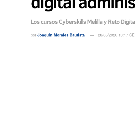
digital adminis
Los cursos Cyberskills Melilla y Reto Digi
por
Joaquín Morales Bautista
28/05/2026 13:17 C