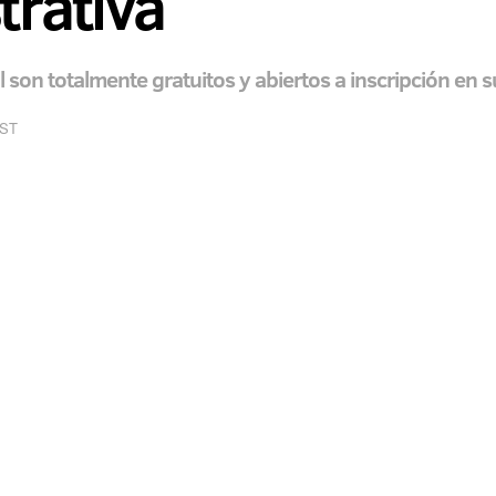
trativa
tal son totalmente gratuitos y abiertos a inscripción en
EST