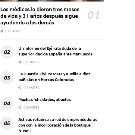
Los médicos le dieron tres meses
de vida y 31 años después sigue
ayudando a los demás
0 SHARES
Un informe del Ejército duda de la
superioridad de España ante Marruecos
0 SHARES
La Guardia Civil rescata y auxilia a diez
bañistas en Horcas Coloradas
0 SHARES
Muchas felicidades, abuelos
0 SHARES
Activas refuerza su red de emprendedoras
con con la incorporación de la boutique
Nubelli