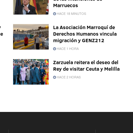
Marruecos
HACE 18 MINUTOS
y
La Asociación Marroquí de
de
Derechos Humanos vincula
migración y GENZ212
HACE 1 HORA
Zarzuela reitera el deseo del
Rey de visitar Ceuta y Melilla
HACE 2 HORAS