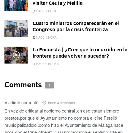
visitar Ceuta y Melilla
HACE 1 HORA
Cuatro ministros comparecerán en el
Congreso por la crisis fronteriza
HACE 1 HORA
La Encuesta | ¿Cree que lo ocurrido en la
frontera puede volver a suceder?
HACE 2 HORAS
Comments
1
Vladimir
comentó:
hace 4 semanas
En vez de criticar al gobierno central ,en eso están siempre
prestos,por qué el Ayuntamiento no compra el cine Perelló
municipalizadolo ,como hizo el Ayuntamiento de Málaga hace
años con el Cine Albéniz y así promociona el séptimo arte en