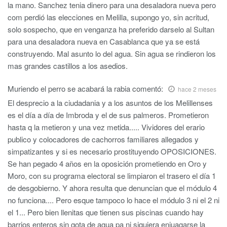
la mano. Sanchez tenia dinero para una desaladora nueva pero
com perdió las elecciones en Melilla, supongo yo, sin acritud,
solo sospecho, que en venganza ha preferido darselo al Sultan
para una desaladora nueva en Casablanca que ya se está
construyendo. Mal asunto lo del agua. Sin agua se rindieron los
mas grandes castillos a los asedios.
Muriendo el perro se acabará la rabia
comentó:
hace 2 meses
El desprecio a la ciudadania y a los asuntos de los Melillenses
es el día a día de Imbroda y el de sus palmeros. Prometieron
hasta q la metieron y una vez metida..... Vividores del erario
publico y colocadores de cachorros familiares allegados y
simpatizantes y si es necesario prostituyendo OPOSICIONES.
Se han pegado 4 años en la oposición prometiendo en Oro y
Moro, con su programa electoral se limpiaron el trasero el día 1
de desgobierno. Y ahora resulta que denuncian que el módulo 4
no funciona.... Pero esque tampoco lo hace el módulo 3 ni el 2 ni
el 1... Pero bien llenitas que tienen sus piscinas cuando hay
barrios enteros sin gota de agua pa ni siquiera enjuagarse la