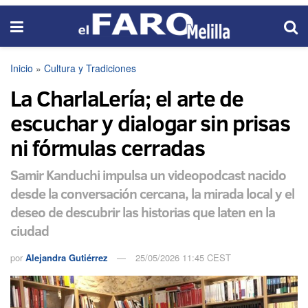
Inicio
»
Cultura y Tradiciones
La CharlaLería; el arte de
escuchar y dialogar sin prisas
ni fórmulas cerradas
Samir Kanduchi impulsa un videopodcast nacido
desde la conversación cercana, la mirada local y el
deseo de descubrir las historias que laten en la
ciudad
por
Alejandra Gutiérrez
25/05/2026 11:45 CEST