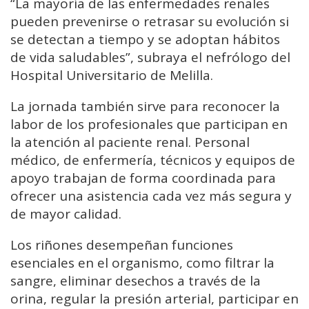
“
La
mayoría
de
las
enfermedades
renales
pueden
prevenirse
o
retrasar
su
evolución
si
se
detectan
a
tiempo
y
se
adoptan
hábitos
de
vida
saludables”,
subraya
el
nefrólogo
del
Hospital
Universitario
de
Melilla.
La
jornada
también
sirve
para
reconocer
la
labor
de
los
profesionales
que
participan
en
la
atención
al
paciente
renal.
Personal
médico,
de
enfermería,
técnicos
y
equipos
de
apoyo
trabajan
de
forma
coordinada
para
ofrecer
una
asistencia
cada
vez
más
segura
y
de
mayor
calidad.
Los
riñones
desempeñan
funciones
esenciales
en
el
organismo,
como
filtrar
la
sangre,
eliminar
desechos
a
través
de
la
orina,
regular
la
presión
arterial,
participar
en