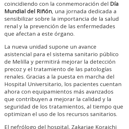
coincidiendo
con
la
conmemoración
del
Día
Mundial
del
Riñón
,
una
jornada
dedicada
a
sensibilizar
sobre
la
importancia
de
la
salud
renal
y
la
prevención
de
las
enfermedades
que
afectan
a
este
órgano.
La
nueva
unidad
supone
un
avance
asistencial
para
el
sistema
sanitario
público
de
Melilla
y
permitirá
mejorar
la
detección
precoz
y
el
tratamiento
de
las
patologías
renales.
Gracias
a
la
puesta
en
marcha
del
Hospital
Universitario,
los
pacientes
cuentan
ahora
con
equipamientos
más
avanzados
que
contribuyen
a
mejorar
la
calidad
y
la
seguridad
de
los
tratamientos,
al
tiempo
que
optimizan
el
uso
de
los
recursos
sanitarios.
El
nefrólogo
del
hospital,
Zakariae
Koraichi