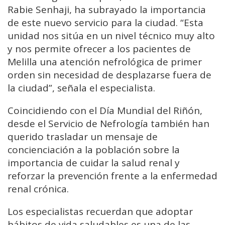
Rabie
Senhaji,
ha
subrayado
la
importancia
de
este
nuevo
servicio
para
la
ciudad. “
Esta
unidad
nos
sitúa
en
un
nivel
técnico
muy
alto
y
nos
permite
ofrecer
a
los
pacientes
de
Melilla
una
atención
nefrológica
de
primer
orden
sin
necesidad
de
desplazarse
fuera
de
la
ciudad”,
señala
el
especialista.
Coincidiendo
con
el
Día
Mundial
del
Riñón,
desde
el
Servicio
de
Nefrología
también
han
querido
trasladar
un
mensaje
de
concienciación
a
la
población
sobre
la
importancia
de
cuidar
la
salud
renal
y
reforzar
la
prevención
frente
a
la
enfermedad
renal
crónica.
Los
especialistas
recuerdan
que
adoptar
hábitos
de
vida
saludables
es
una
de
las