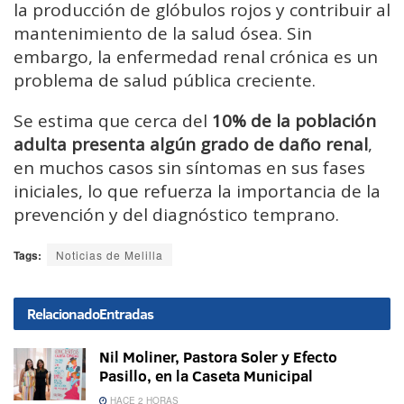
la
producción
de
glóbulos
rojos
y
contribuir
al
mantenimiento
de
la
salud
ósea.
Sin
embargo,
la
enfermedad
renal
crónica
es
un
problema
de
salud
pública
creciente.
Se
estima
que
cerca
del
10%
de
la
población
adulta
presenta
algún
grado
de
daño
renal
,
en
muchos
casos
sin
síntomas
en
sus
fases
iniciales,
lo
que
refuerza
la
importancia
de
la
prevención
y
del
diagnóstico
temprano.
Tags:
Noticias de Melilla
Relacionado
Entradas
Nil Moliner, Pastora Soler y Efecto
Pasillo, en la Caseta Municipal
HACE 2 HORAS