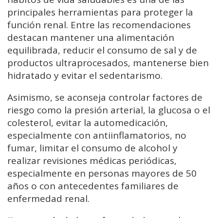
principales
herramientas
para
proteger
la
función
renal.
Entre
las
recomendaciones
destacan
mantener
una
alimentación
equilibrada,
reducir
el
consumo
de
sal
y
de
productos
ultraprocesados,
mantenerse
bien
hidratado
y
evitar
el
sedentarismo.
Asimismo,
se
aconseja
controlar
factores
de
riesgo
como
la
presión
arterial,
la
glucosa
o
el
colesterol,
evitar
la
automedicación,
especialmente
con
antiinflamatorios,
no
fumar,
limitar
el
consumo
de
alcohol
y
realizar
revisiones
médicas
periódicas,
especialmente
en
personas
mayores
de
50
años
o
con
antecedentes
familiares
de
enfermedad
renal.