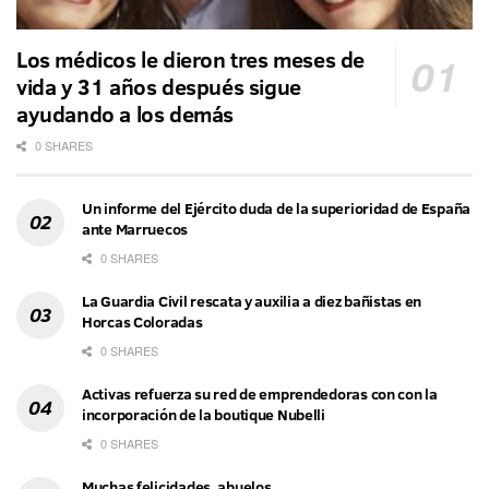
Los médicos le dieron tres meses de
vida y 31 años después sigue
ayudando a los demás
0 SHARES
Un informe del Ejército duda de la superioridad de España
ante Marruecos
0 SHARES
La Guardia Civil rescata y auxilia a diez bañistas en
Horcas Coloradas
0 SHARES
Activas refuerza su red de emprendedoras con con la
incorporación de la boutique Nubelli
0 SHARES
Muchas felicidades, abuelos