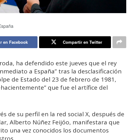
 España
r en Facebook
Compartir en Twitter
broda, ha defendido este jueves que el rey
inmediato a España” tras la desclasificación
lpe de Estado del 23 de febrero de 1981,
hacientemente” que fue el artífice del
s de su perfil en la red social X, después de
ular, Alberto Núñez Feijóo, manifestara que
érito una vez conocidos los documentos
stros.