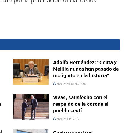
o por la publicación oficial de los
Adolfo Hernández: "Ceuta y
Melilla nunca han pasado de
incógnito en la historia"
HACE 36 MINUTOS
Vivas, satisfecho con el
a
respaldo de la corona al
pueblo ceutí
HACE 1 HORA
el
Cuatro ministros