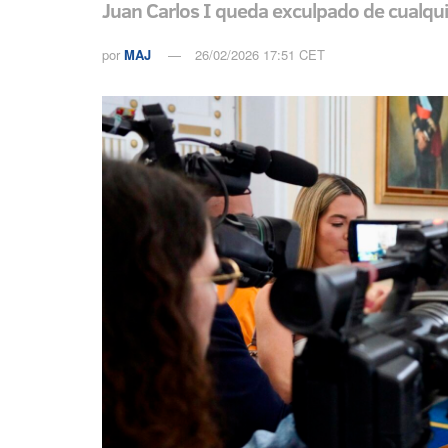
Juan Carlos I queda exculpado de cualqui
por
MAJ
26/02/2026 17:51 CET