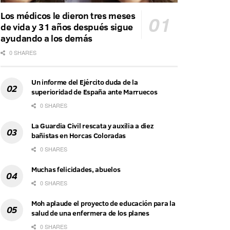
Los médicos le dieron tres meses
de vida y 31 años después sigue
ayudando a los demás
0 SHARES
Un informe del Ejército duda de la
superioridad de España ante Marruecos
0 SHARES
La Guardia Civil rescata y auxilia a diez
bañistas en Horcas Coloradas
0 SHARES
Muchas felicidades, abuelos
0 SHARES
Moh aplaude el proyecto de educación para la
salud de una enfermera de los planes
0 SHARES