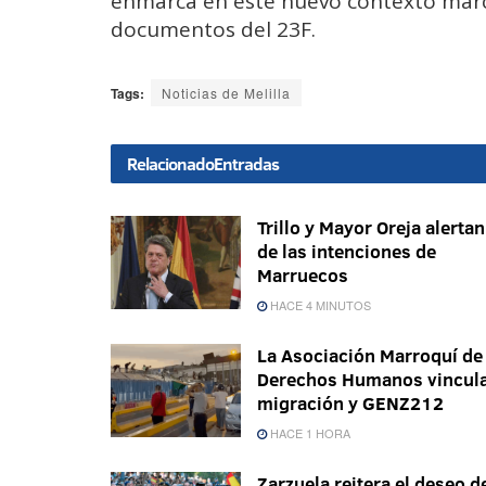
enmarca en este nuevo contexto marcad
documentos del 23F.
Tags:
Noticias de Melilla
Relacionado
Entradas
Trillo y Mayor Oreja alertan
de las intenciones de
Marruecos
HACE 4 MINUTOS
La Asociación Marroquí de
Derechos Humanos vincul
migración y GENZ212
HACE 1 HORA
Zarzuela reitera el deseo d