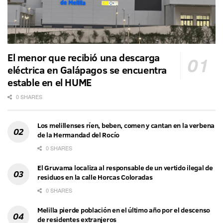
El menor que recibió una descarga
eléctrica en Galápagos se encuentra
estable en el HUME
0 SHARES
Los melillenses ríen, beben, comen y cantan en la verbena
de la Hermandad del Rocío
0 SHARES
El Gruvama localiza al responsable de un vertido ilegal de
residuos en la calle Horcas Coloradas
0 SHARES
Melilla pierde población en el último año por el descenso
de residentes extranjeros