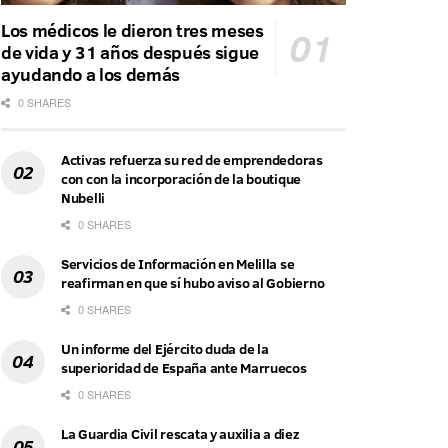
Los médicos le dieron tres meses
de vida y 31 años después sigue
ayudando a los demás
0 SHARES
Activas refuerza su red de emprendedoras
con con la incorporación de la boutique
Nubelli
0 SHARES
Servicios de Información en Melilla se
reafirman en que sí hubo aviso al Gobierno
0 SHARES
Un informe del Ejército duda de la
superioridad de España ante Marruecos
0 SHARES
La Guardia Civil rescata y auxilia a diez