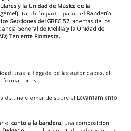
lares y la Unidad de Música de la
gemel).
También participaron el
Banderín
dos Secciones del GREG 52
, además de los
ancia General de Melilla y la Unidad de
AD) Teniente Flomesta.
ad, tras la llegada de las autoridades, el
s formaciones.
ura de una efeméride sobre el
Levantamiento
ar el
canto a la bandera
, una composición
o Delgado
, la cual era recitada a diario en las