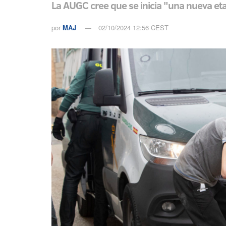
La AUGC cree que se inicia "una nueva eta
por
MAJ
02/10/2024 12:56 CEST