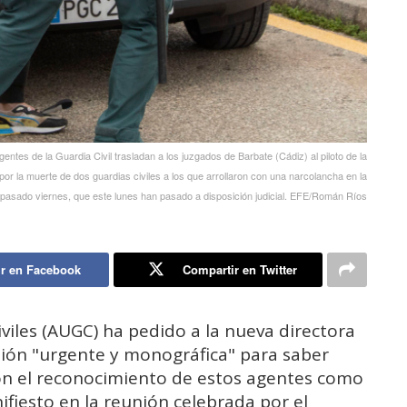
 de la Guardia Civil trasladan a los juzgados de Barbate (Cádiz) al piloto de la
por la muerte de dos guardias civiles a los que arrollaron con una narcolancha en la
l pasado viernes, que este lunes han pasado a disposición judicial. EFE/Román Ríos
r en Facebook
Compartir en Twitter
viles (AUGC) ha pedido a la nueva directora
ión "urgente y monográfica" para saber
on el reconocimiento de estos agentes como
ifiesto en la reunión celebrada por el