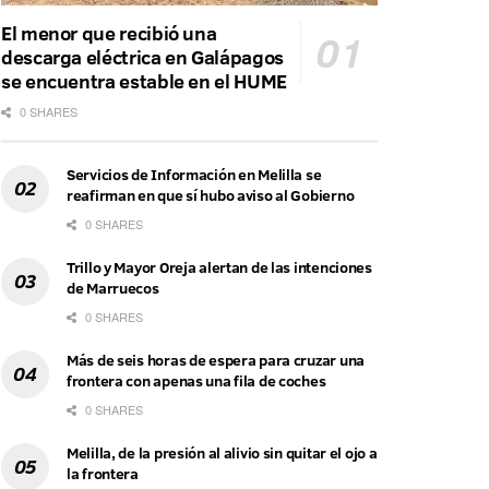
El menor que recibió una
descarga eléctrica en Galápagos
se encuentra estable en el HUME
0 SHARES
Servicios de Información en Melilla se
reafirman en que sí hubo aviso al Gobierno
0 SHARES
Trillo y Mayor Oreja alertan de las intenciones
de Marruecos
0 SHARES
Más de seis horas de espera para cruzar una
frontera con apenas una fila de coches
0 SHARES
Melilla, de la presión al alivio sin quitar el ojo a
la frontera