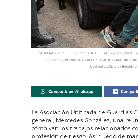
*AMPLIACIÓN PIE DE FOTO* BARBATE (CÁDIZ), 12/02/2024.- Agentes
narcolancha, Francisco Javier M.P., Kiko "El Cabra", detenido 
localidad gaditana de Barbate e
Compartir en Whatsapp
Comparti
La Asociación Unificada de Guardias Ci
general, Mercedes González, una reun
cómo van los trabajos relacionados c
profesión de riesgo. Así quedó de man