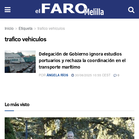
Inicio
Etiqueta
trafico vehiculos
trafico vehiculos
Delegación de Gobierno ignora estudios
portuarios y rechaza la coordinación en el
transporte marítimo
POR
ÁNGELA RÍOS
30/06/2025 10:55 CEST
0
Lo más visto