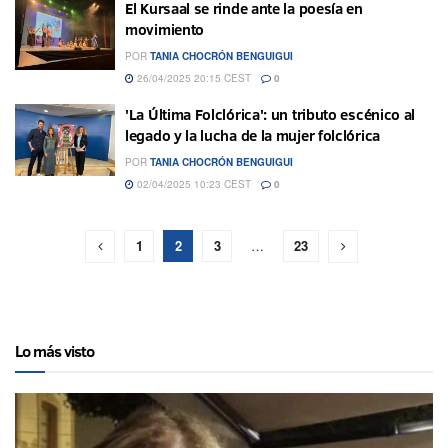
El Kursaal se rinde ante la poesía en
movimiento
POR
TANIA CHOCRÓN BENGUIGUI
26/04/2025 20:15 CEST
0
'La Última Folclórica': un tributo escénico al
legado y la lucha de la mujer folclórica
POR
TANIA CHOCRÓN BENGUIGUI
02/04/2025 10:23 CEST
0
1
2
3
…
23
Lo más visto