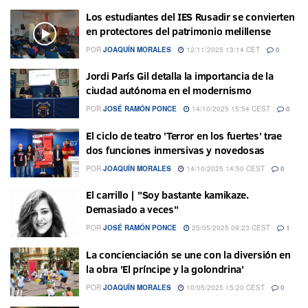
Los estudiantes del IES Rusadir se convierten
en protectores del patrimonio melillense
POR
JOAQUÍN MORALES
12/11/2025 13:14 CET
0
Jordi París Gil detalla la importancia de la
ciudad autónoma en el modernismo
POR
JOSÉ RAMÓN PONCE
14/10/2025 15:54 CEST
0
El ciclo de teatro 'Terror en los fuertes' trae
dos funciones inmersivas y novedosas
POR
JOAQUÍN MORALES
14/10/2025 14:50 CEST
0
El carrillo | "Soy bastante kamikaze.
Demasiado a veces"
POR
JOSÉ RAMÓN PONCE
25/05/2025 09:23 CEST
1
La concienciación se une con la diversión en
la obra 'El príncipe y la golondrina'
POR
JOAQUÍN MORALES
10/05/2025 15:20 CEST
0