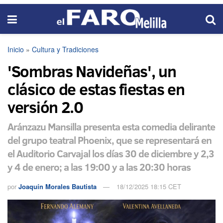
Inicio
»
Cultura y Tradiciones
'Sombras Navideñas', un
clásico de estas fiestas en
versión 2.0
Aránzazu Mansilla presenta esta comedia delirante
del grupo teatral Phoenix, que se representará en
el Auditorio Carvajal los días 30 de diciembre y 2,3
y 4 de enero; a las 19:00 y a las 20:30 horas
por
Joaquín Morales Bautista
18/12/2025 18:15 CET