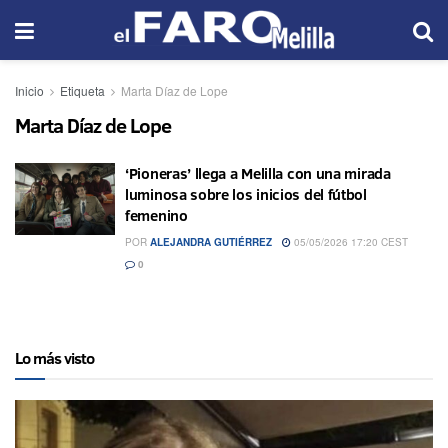
Inicio
Etiqueta
Marta Díaz de Lope
Marta Díaz de Lope
‘Pioneras’ llega a Melilla con una mirada
luminosa sobre los inicios del fútbol
femenino
POR
ALEJANDRA GUTIÉRREZ
05/05/2026 17:20 CEST
0
Lo más visto