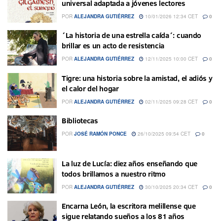
universal adaptada a jóvenes lectores
POR
ALEJANDRA GUTIÉRREZ
10/01/2026 12:34 CET
0
´La historia de una estrella caída´: cuando
brillar es un acto de resistencia
POR
ALEJANDRA GUTIÉRREZ
12/11/2025 10:00 CET
0
Tigre: una historia sobre la amistad, el adiós y
el calor del hogar
POR
ALEJANDRA GUTIÉRREZ
02/11/2025 09:28 CET
0
Bibliotecas
POR
JOSÉ RAMÓN PONCE
26/10/2025 09:54 CET
0
La luz de Lucía: diez años enseñando que
todos brillamos a nuestro ritmo
POR
ALEJANDRA GUTIÉRREZ
30/10/2025 20:34 CET
0
Encarna León, la escritora melillense que
sigue relatando sueños a los 81 años