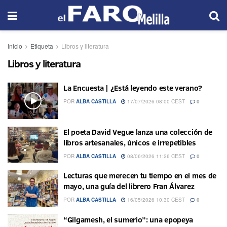
Inicio
Etiqueta
Libros y literatura
Libros y literatura
La Encuesta | ¿Está leyendo este verano?
POR
ALBA CASTILLA
17/07/2026 08:00 CEST
0
El poeta David Vegue lanza una colección de
libros artesanales, únicos e irrepetibles
POR
ALBA CASTILLA
08/06/2026 11:26 CEST
0
Lecturas que merecen tu tiempo en el mes de
mayo, una guía del librero Fran Álvarez
POR
ALBA CASTILLA
16/05/2026 10:30 CEST
0
“Gilgamesh, el sumerio”: una epopeya