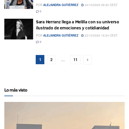
POR
ALEJANDRA GUTIÉRREZ
24/10/2025 09:30 CEST
0
Sara Herranz llega a Melilla con su universo
ilustrado de emociones y cotidianidad
POR
ALEJANDRA GUTIÉRREZ
22/10/2025 19:24 CEST
0
1
2
…
11
Lo más visto