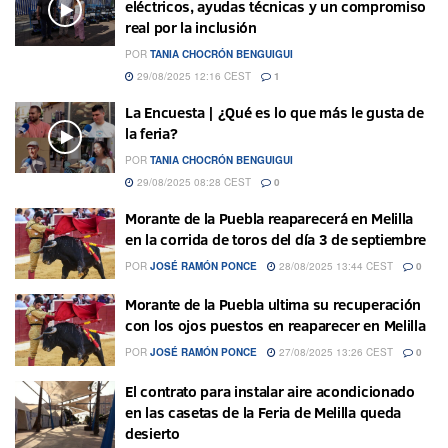
eléctricos, ayudas técnicas y un compromiso
real por la inclusión
POR
TANIA CHOCRÓN BENGUIGUI
29/08/2025 12:16 CEST
1
La Encuesta | ¿Qué es lo que más le gusta de
la feria?
POR
TANIA CHOCRÓN BENGUIGUI
29/08/2025 08:28 CEST
0
Morante de la Puebla reaparecerá en Melilla
en la corrida de toros del día 3 de septiembre
POR
JOSÉ RAMÓN PONCE
28/08/2025 13:44 CEST
0
Morante de la Puebla ultima su recuperación
con los ojos puestos en reaparecer en Melilla
POR
JOSÉ RAMÓN PONCE
27/08/2025 13:26 CEST
0
El contrato para instalar aire acondicionado
en las casetas de la Feria de Melilla queda
desierto