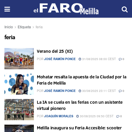
Inicio
Etiqueta
feria
feria
Verano del 25 (XI)
POR
JOSÉ RAMÓN PONCE
31/08/2025 08:00 CEST
0
Mohatar resalta la apuesta de la Ciudad por la
Feria de Melilla
POR
JOSÉ RAMÓN PONCE
30/08/2025 23:11 CEST
0
La IA se cuela en las ferias con un asistente
virtual pionero
POR
JOAQUÍN MORALES
30/08/2025 09:50 CEST
0
Melilla inaugura su Feria Accesible: scooter