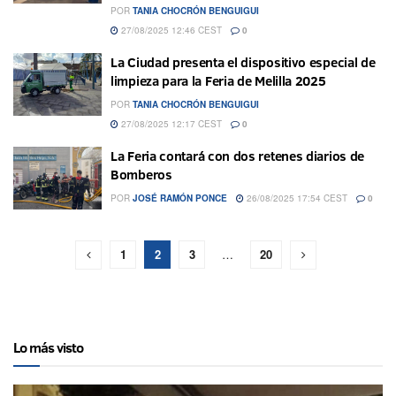
POR
TANIA CHOCRÓN BENGUIGUI
27/08/2025 12:46 CEST
0
La Ciudad presenta el dispositivo especial de
limpieza para la Feria de Melilla 2025
POR
TANIA CHOCRÓN BENGUIGUI
27/08/2025 12:17 CEST
0
La Feria contará con dos retenes diarios de
Bomberos
POR
JOSÉ RAMÓN PONCE
26/08/2025 17:54 CEST
0
1
2
3
…
20
Lo más visto