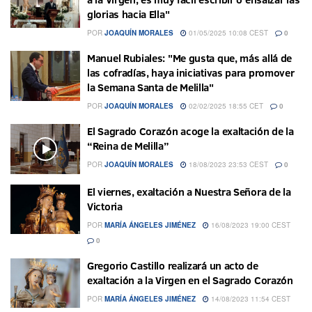
glorias hacia Ella"
POR
JOAQUÍN MORALES
01/05/2025 10:08 CEST
0
Manuel Rubiales: "Me gusta que, más allá de
las cofradías, haya iniciativas para promover
la Semana Santa de Melilla"
POR
JOAQUÍN MORALES
02/02/2025 18:55 CET
0
El Sagrado Corazón acoge la exaltación de la
“Reina de Melilla”
POR
JOAQUÍN MORALES
18/08/2023 23:53 CEST
0
El viernes, exaltación a Nuestra Señora de la
Victoria
POR
MARÍA ÁNGELES JIMÉNEZ
16/08/2023 19:00 CEST
0
Gregorio Castillo realizará un acto de
exaltación a la Virgen en el Sagrado Corazón
POR
MARÍA ÁNGELES JIMÉNEZ
14/08/2023 11:54 CEST