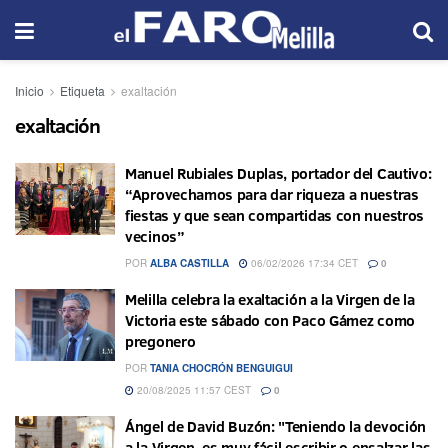
Inicio
Etiqueta
exaltación
exaltación
Manuel Rubiales Duplas, portador del Cautivo:
“Aprovechamos para dar riqueza a nuestras
fiestas y que sean compartidas con nuestros
vecinos”
POR
ALBA CASTILLA
06/02/2026 17:34 CET
0
Melilla celebra la exaltación a la Virgen de la
Victoria este sábado con Paco Gámez como
pregonero
POR
TANIA CHOCRÓN BENGUIGUI
20/08/2025 11:57 CEST
0
Ángel de David Buzón: "Teniendo la devoción
a la Virgen, es muy fácil escribir o ensalzar las