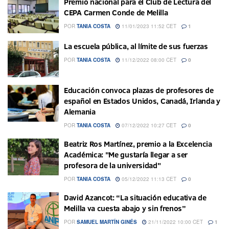
Premio nacional para el Club de Lectura del
CEPA Carmen Conde de Melilla
POR
TANIA COSTA
11/01/2023 11:52 CET
1
La escuela pública, al límite de sus fuerzas
POR
TANIA COSTA
11/12/2022 08:00 CET
0
Educación convoca plazas de profesores de
español en Estados Unidos, Canadá, Irlanda y
Alemania
POR
TANIA COSTA
07/12/2022 10:27 CET
0
Beatriz Ros Martínez, premio a la Excelencia
Académica: "Me gustaría llegar a ser
profesora de la universidad"
POR
TANIA COSTA
05/12/2022 11:13 CET
0
David Azancot: “La situación educativa de
Melilla va cuesta abajo y sin frenos”
POR
SAMUEL MARTÍN GINÉS
21/11/2022 10:00 CET
1