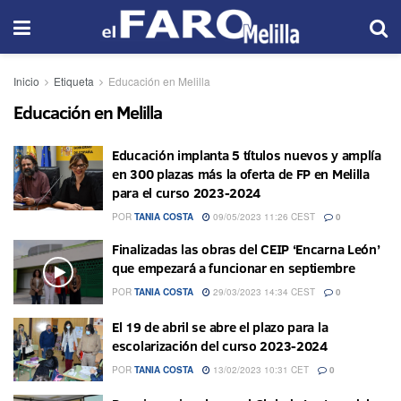
Inicio
Etiqueta
Educación en Melilla
Educación en Melilla
Educación implanta 5 títulos nuevos y amplía
en 300 plazas más la oferta de FP en Melilla
para el curso 2023-2024
POR
TANIA COSTA
09/05/2023 11:26 CEST
0
Finalizadas las obras del CEIP ‘Encarna León’
que empezará a funcionar en septiembre
POR
TANIA COSTA
29/03/2023 14:34 CEST
0
El 19 de abril se abre el plazo para la
escolarización del curso 2023-2024
POR
TANIA COSTA
13/02/2023 10:31 CET
0