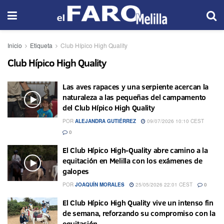
Inicio
Etiqueta
Club Hípico High Quality
Club Hípico High Quality
Las aves rapaces y una serpiente acercan la
naturaleza a las pequeñas del campamento
del Club Hípico High Quality
POR
ALEJANDRA GUTIÉRREZ
09/07/2026 10:10 CEST
0
El Club Hípico High-Quality abre camino a la
equitación en Melilla con los exámenes de
galopes
POR
JOAQUÍN MORALES
25/05/2026 22:01 CEST
0
El Club Hípico High Quality vive un intenso fin
de semana, reforzando su compromiso con la
equitación