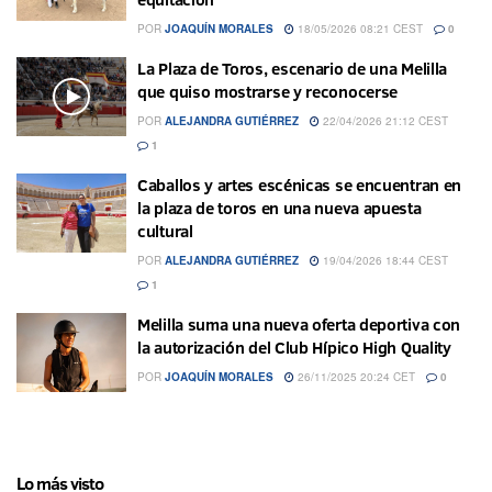
POR
JOAQUÍN MORALES
18/05/2026 08:21 CEST
0
La Plaza de Toros, escenario de una Melilla
que quiso mostrarse y reconocerse
POR
ALEJANDRA GUTIÉRREZ
22/04/2026 21:12 CEST
1
Caballos y artes escénicas se encuentran en
la plaza de toros en una nueva apuesta
cultural
POR
ALEJANDRA GUTIÉRREZ
19/04/2026 18:44 CEST
1
Melilla suma una nueva oferta deportiva con
la autorización del Club Hípico High Quality
POR
JOAQUÍN MORALES
26/11/2025 20:24 CET
0
Lo más visto